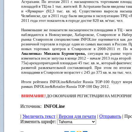
Астрахани. По итогам 2011 г. насыщенность торговыми площад
площадей в ТЦ на 1 тыс. жителей. В Астрахани были введены таки
и «Ярмарка» (92,3 тыс. кв. м). Существенно выросла насы
Челябинске, где в 2011 году были введены в эксплуатацию ТРЦ «
2011 года этот показатель в городе достиг 820 кв. м/тыс. чел.
Наименьшие же показатели насыщенности площадями в ТЦ - менее
наблюдаются в Новокузнецке, Хабаровске, Ставрополе и Набе
рынка Ставрополя специалистами INFOLine оценивается как дос
розничной торговли в городе один из самых высоких в России. П
новых торговых центров в Ставрополе в 2008-2011 гг. По
Аналитика» Михаила Бурмистрова,
ситуация на рынке торг
измениться после запуска в конце 2012 – начале 2013 года второ
75а) арендопригодной площадью 45 тыс. кв. м., который фактиче
развитой развлекательной составляющей. При этом по итога
площадями в Ставрополе возрастет с 245 до 375 кв. м. на тыс. чел.
Итоги рейтинга INFOLine&Retailer Russia TOP-100 будут впер
рамках INFOLine&Retailer Russia TOP-100 Day 2012.
ВНИМАНИЕ!
ДО ОКОНЧАНИЯ РЕГИСТРАЦИИ НА МЕРОПРИЯ
Источник:
INFOLine
|
Увеличить текст
|
Версия для печати
|
Отправить
| Про
Изменить шрифт: