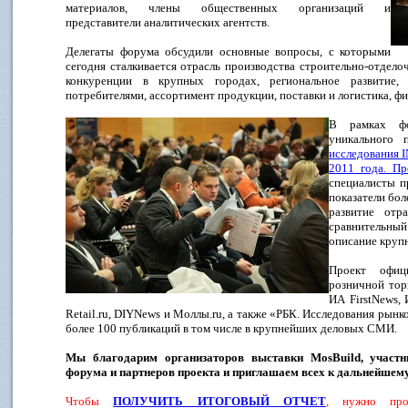
материалов, члены общественных организаций и
представители аналитических агентств.
Делегаты форума обсудили основные вопросы, с которыми
сегодня сталкивается отрасль производства строительно-отдел
конкуренции в крупных городах, региональное развитие, 
потребителями, ассортимент продукции, поставки и логистика, ф
В рамках фо
уникального 
исследования 
2011 года. Пр
специалисты п
показатели бол
развитие отр
сравнительны
описание круп
Проект офиц
розничной тор
ИА FirstNews,
Retail.ru, DIYNews и Моллы.ru, а также «РБК. Исследования рынк
более 100 публикаций в том числе в крупнейших деловых СМИ.
Мы благодарим организаторов выставки MosBuild, участни
форума и партнеров проекта и приглашаем всех к дальнейшему
Чтобы
ПОЛУЧИТЬ ИТОГОВЫЙ ОТЧЕТ
, нужно пр