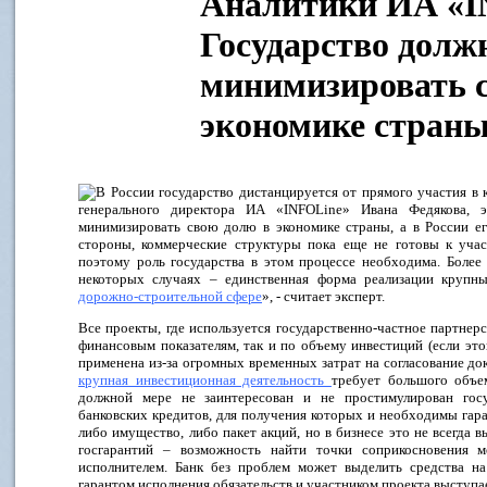
Аналитики ИА «I
Государство долж
минимизировать 
экономике стран
В России государство дистанцируется от прямого участия в
генерального директора ИА «INFOLine» Ивана Федякова, э
минимизировать свою долю в экономике страны, а в России ег
стороны, коммерческие структуры пока еще не готовы к уча
поэтому роль государства в этом процессе необходима. Более 
некоторых случаях – единственная форма реализации крупн
дорожно-строительной сфере
», - считает эксперт.
Все проекты, где используется государственно-частное партнерс
финансовым показателям, так и по объему инвестиций (если это
применена из-за огромных временных затрат на согласование до
крупная инвестиционная деятельность
требует большого объе
должной мере не заинтересован и не простимулирован госу
банковских кредитов, для получения которых и необходимы гар
либо имущество, либо пакет акций, но в бизнесе это не всегда 
госгарантий – возможность найти точки соприкосновения м
исполнителем. Банк без проблем может выделить средства на
гарантом исполнения обязательств и участником проекта выступае