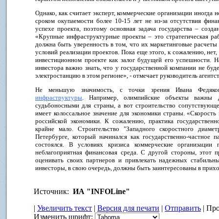
Однако, как считает эксперт, коммерческие организации иногда 
сроком окупаемости более 10-15 лет не из-за отсутствия фина
успехе проекта, поэтому основная задача государства – созда
«Крупные инфраструктурные проекты – это стратегическая раб
должна быть уверенность в том, что их маркетинговые расчеты
условий реализации проектов. Пока еще этого, к сожалению, нет,
инвестиционном проекте как залог будущей его успешности. Н
инвестора важно знать, что у государственной компании не бу
электростанцию в этом регионе», - отмечает руководитель агентст
Не меньшую значимость, с точки зрения Ивана Федяк
инфраструктуры
. Например, олимпийские объекты важны д
судьбоносными для страны, а вот строительство сопутствующ
имеет колоссальное значение для экономики страны. «Скорость
российской экономики. К сожалению, практика государственно
крайне мало. Строительство "Западного скоростного диаме
Петербурге, который начинался как государственно-частное п
состоялся. В условиях кризиса коммерческие организации 
неблагоприятная финансовая среда. С другой стороны, этот п
оценивать своих партнеров и привлекать надежных стабильны
инвесторы, в свою очередь, должны быть заинтересованы в приход
Источник:
ИА "INFOLine"
|
Увеличить текст
|
Версия для печати
|
Отправить
| Про
Изменить шрифт: