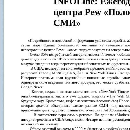
INFOLine: Ежегод
центра Pew «Пол
СМИ»
«Потребность в новостной информации уже стала одной из жиз
стран мира. Однако большинство компаний не научилось мон
исследование центра Pew» - комментирует результаты генеральны
Около 35% потребителей интернет-известий имеют любимый с
даже среди них лишь 19% согласились бы платить за доступ к нен
в случае введения мзды переметнутся к бесплатным конкурентам.
В США, несмотря на многообразие предпочтений, новостной 
ресурсах: Yahoo!, MSNBC, CNN, AOL и New York Times. Это да
Интернет платным: если крупнейшие новостные службы каким
одновременном введении платного доступа, это может сработать
Google News.
Кстати, недавно главная газета планеты «New-York Times» об
онлайн-материалам, как это уже сделало издание «The Wall Stre
будущем году. Кроме того, информагентство Ассошиэйтед Пресс
которая должна объединить самые разные СМИ под платн
приложение для грядущего планшетного мессии iPad Ассошиэйтед
В заключение пара слов о рекламе. По данным eMarketer, 
интернет-рекламы в США сократился. Четыре из пяти респондент
не кликают на рекламу.
Объем газетной рекламы в 2009-м (заметим в скобках) упал н