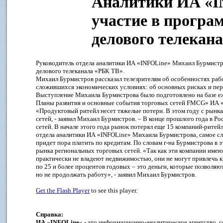
Аналитики ИА «I
участие в програ
делового телекан
Руководитель отдела аналитики ИА «INFOLine» Михаил Бурмистр
делового телеканала «РБК ТВ».
Михаил Бурмистров рассказал телезрителям об особенностях ра
сложившихся экономических условиях: об основных рисках и перс
Выступление Михаила Бурмистрова было подготовлено на базе е
Планы развития и основные события торговых сетей FMCG» ИА 
«Продуктовый ритейл несет тяжелые потери. В этом году с рынка
сетей, - заявил Михаил Бурмистров. – В конце прошлого года в Р
сетей. В начале этого года рынок потерял еще 15 компаний-ритей
отдела аналитики ИА «INFOLine» Михаила Бурмистрова, самое сло
придет пора платить по кредитам. По словам г-на Бурмистрова в 
рынка региональных торговых сетей. «Так как эти компании имею
практически не владеют недвижимостью, они не могут привлечь к
по 25 и более процентов годовых – это деньги, которые позволяю
но не продолжать работу», - заявил Михаил Бурмистров.
Get the Flash Player
to see this player.
Справка:
ИА «INFOLine»
- это информационно-аналитическое агентство, со