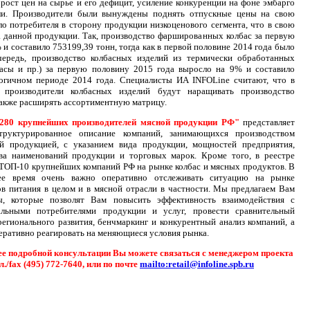
рост цен на сырье и его дефицит, усиление конкуренции на фоне эмбарго
сли. Производители были вынуждены поднять отпускные цены на свою
о потребителя в сторону продукции низкоценового сегмента, что в свою
а данной продукции. Так, производство фаршированных колбас за первую
 и составило 753199,39 тонн, тогда как в первой половине 2014 года было
чередь, производство колбасных изделий из термически обработанных
басы и пр.) за первую половину 2015 года выросло на 9% и составило
логичном периоде 2014 года. Специалисты ИА INFOLine считают, что в
 производители колбасных изделий будут наращивать производство
 также расширять ассортиментную матрицу.
 280 крупнейших производителей мясной продукции РФ"
представляет
труктурированное описание компаний, занимающихся производством
ой продукцией, с указанием вида продукции, мощностей предприятия,
тва наименований продукции и торговых марок. Кроме того, в реестре
ТОП-10 крупнейших компаний РФ на рынке колбас и мясных продуктов. В
ее время очень важно оперативно отслеживать ситуацию на рынке
в питания в целом и в мясной отрасли в частности. Мы предлагаем Вам
ы, которые позволят Вам повысить эффективность взаимодействия с
альными потребителями продукции и услуг, провести сравнительный
регионального развития, бенчмаркинг и конкурентный анализ компаний, а
еративно реагировать на меняющиеся условия рынка.
ее подробной консультации Вы можете связаться с менеджером проекта
ел./fax (495) 772-7640, или по почте
mailto:retail@infoline.spb.ru