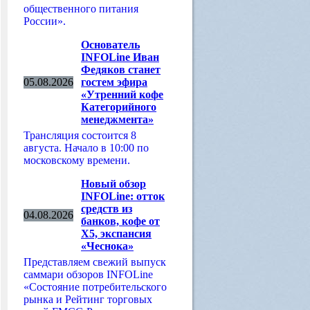
общественного питания
России».
Основатель
INFOLine Иван
Федяков станет
05.08.2026
гостем эфира
«Утренний кофе
Категорийного
менеджмента»
Трансляция состоится 8
августа. Начало в 10:00 по
московскому времени.
Новый обзор
INFOLine: отток
средств из
04.08.2026
банков, кофе от
Х5, экспансия
«Чеснока»
Представляем свежий выпуск
саммари обзоров INFOLine
«Состояние потребительского
рынка и Рейтинг торговых