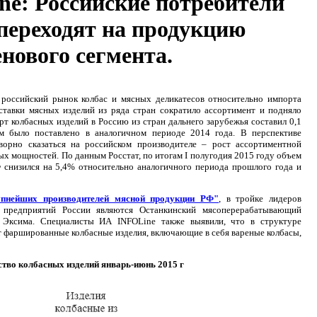
ne: Российские потребители
переходят на продукцию
нового сегмента.
, российский рынок колбас и мясных деликатесов относительно импорта
ставки мясных изделий из ряда стран сократило ассортимент и подняло
рт колбасных изделий в Россию из стран дальнего зарубежья составил 0,1
м было поставлено в аналогичном периоде 2014 года. В перспективе
ворно сказаться на российском производителе – рост ассортиментной
х мощностей. По данным Росстат, по итогам I полугодия 2015 году объем
 снизился на 5,4% относительно аналогичного периода прошлого года и
упнейших производителей мясной продукции РФ"
, в тройке лидеров
предприятий России являются Останкинский мясоперерабатывающий
 Эксима. Специалисты ИА INFOLine также выявили, что в структуре
т фаршированные колбасные изделия, включающие в себя вареные колбасы,
тво колбасных изделий январь-июнь 2015 г