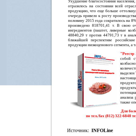
Ухудшение благосостояния населения, 
отразилось на состоянии всей отра
продукцию, что еще больше оттолкнул
очередь привело к росту производств
половину 2015 года сократилось на 8%
произведено 818701,41 т. В свою о
ингредиентов (паштет, ливерные кол
48840,29 т против 44791,73 т в ана
ближайшей перспективе российские
продукции низкоценового сегмента, а
"Реестр
собой с
колбасн
количес
выделен 
настоящ
продукто
продукт
потенци
анализа 
также оп
Для бол
по тел./fax (812) 322-6848 т
Источник:
INFOLine