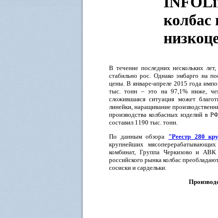
INFOLi
колбас 
низкоце
В течение последних нескольких лет
стабильно рос. Однако эмбарго на по
цены. В январе-апреле 2015 года импо
тыс. тонн – это на 97,1% ниже, че
сложившаяся ситуация может благот
линейки, наращивание производственны
производства колбасных изделий в РФ
составил 1190 тыс. тонн.
По данным обзора
"Реестр 280 кр
крупнейших мясоперерабатывающих 
комбинат, Группа Черкизово и АВК
российского рынка колбас преобладаю
сосиски и сардельки.
Производс