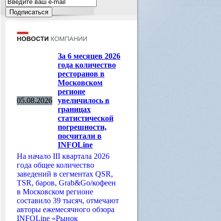
За 6 месяцев 2026
года количество
ресторанов в
Московском
регионе
05.08.2026
увеличилось в
границах
статистической
погрешности,
посчитали в
INFOLine
На начало III квартала 2026
года общее количество
заведений в сегментах QSR,
TSR, баров, Grab&Go/кофеен
в Московском регионе
составило 39 тысяч, отмечают
авторы ежемесячного обзора
INFOLine «Рынок