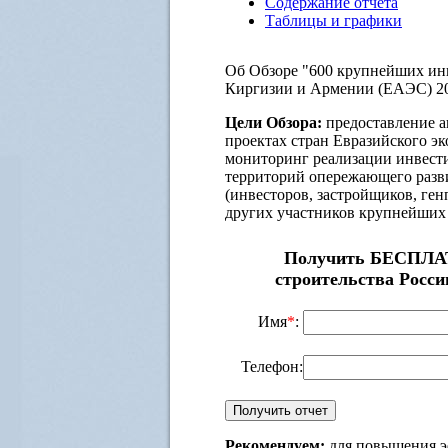
Содержание отчета
Таблицы и графики
Об Обзоре "600 крупнейших инв
Киргизии и Армении (ЕАЭС) 20
Цели Обзора:
предоставление 
проектах стран Евразийского эк
мониторинг реализации инвест
территорий опережающего разви
(инвесторов, застройщиков, ге
других участников крупнейших 
Получить БЕСПЛАТ
строительства Росси
Имя
*
:
Телефон:
Рекомендуем:
для повышения э