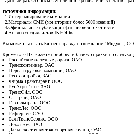
Данный раздел описывает влияние кризиса и перспективы разв
Источники информации:
1.Интервьюирование компании
2.Материалы СМИ (мониторинг более 5000 изданий)
3.Официальные публикации финансовой отчетности
4.Анализ специалистов INFOLine
Вы можете заказать Бизнес справку по компании "Модуль", О
Кроме того Вы можете приобрести бизнес справки по следую
Российские железные дороги, ОАО
Трансконтейнер, ОАО
Первая грузовая компания, ОАО
Русская тройка, ЗАО
Фирма Трансгарант, ООО
РусАгроТранс, ЗАО
ТрансОйл, ООО
СГ-Транс, ОАО
Газпромтранс, ООО
ТрансЛес, ООО
Рефсервис, ОАО
БалтТрансСервис, ООО
Локотранс, ЗАО
Дальневосточная транспортная группа, ОАО