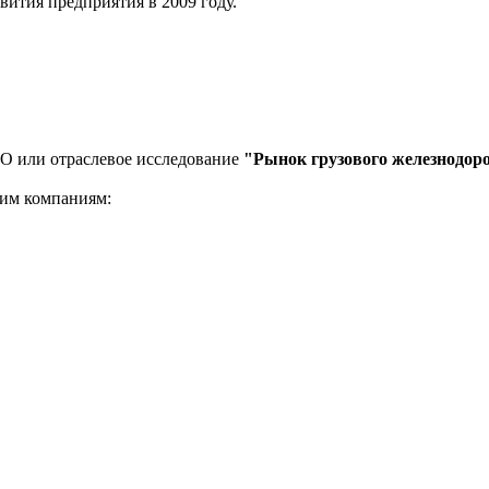
ития предприятия в 2009 году.
ОО или отраслевое исследование
"Рынок грузового железнодор
щим компаниям: