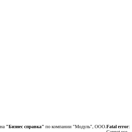
ена
"Бизнес справка"
по компании "Модуль", ООО.
Fatal error
:
Cannot use