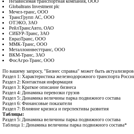
Независимая транспортная компания, ООО
Globaltrans Investment plc
Мечел-транс, ООО
ТрансГрупп АС, ООО
ОТЭКО, ЗАО
РейлТрансАвто, ОАО
СИБУР-Транс, ЗАО
ЕвразТранс, ООО
ММК-Транс, ООО
Металлоинвесттранс, ООО
ВКМ-Транс, ЗАО
ФосАгро-Транс, ООО
По вашему запросу, "Бизнес справка" может быть актуализиров
Раздел 1: Характеристика железнодорожного транспорта Росси
Раздел 2: Контактная информация
Раздел 3: Краткое описание бизнеса
Раздел 4: Динамика перевозки грузов
Раздел 5: Динамика величины парка подвижного состава
Раздел 6: Финансовые показатели
Раздел 7: Влияние кризиса и перспективы развития
Таблицы:
Раздел 5: Динамика величины парка подвижного состава
Таблица 1: Динамика величины парка подвижного состава*